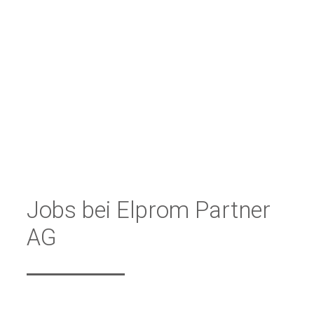
moderne Infrastruktur
grosszügiges Dienstalters- &
Weihnachtsgeschenk
Jobs bei Elprom Partner
AG