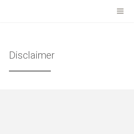
Disclaimer
Anwendungsbereich
Dies ist die offizielle Website (Portal) von